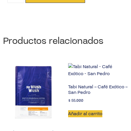
Información adicional
Valoraciones (0)
Productos relacionados
Variedades de Café
Gesha
Proceso
Lavado
Puntaje
89,00
Tabi Natural – Café Exótico –
San Pedro
Finca
Monteverde
$
55.000
Productor
Flia Gutiérrez Falla
Añadir al carrito
Origen
Herrera, Tolima