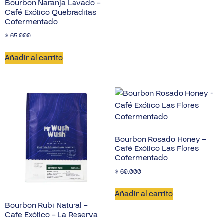
Bourbon Naranja Lavado –
Café Exótico Quebraditas
Tostión
Media
Cofermentado
$
65.000
Añadir al carrito
Bourbon Rosado Honey –
Café Exótico Las Flores
Cofermentado
$
60.000
Añadir al carrito
Bourbon Rubi Natural –
Cafe Exótico – La Reserva